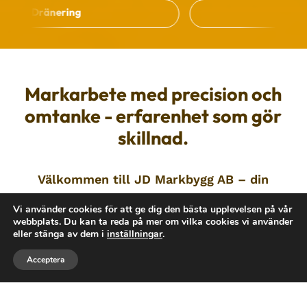
ng
Stenläggning
Markarbete med precision och
omtanke - erfarenhet som gör
skillnad.
Välkommen till JD Markbygg AB – din
expert på markarbeten och
Vi använder cookies för att ge dig den bästa upplevelsen på vår
trädgårdsskötsel! Vi erbjuder kvalitativa
webbplats. Du kan ta reda på mer om vilka cookies vi använder
eller stänga av dem i
inställningar
.
och hållbara lösningar för allt från
husgrunder och dränering till stenläggning
Acceptera
och trädgårdsanläggningar. Med lång
erfarenhet och moderna metoder ser vi